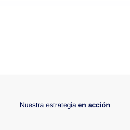
alto nivel.
Conoce Zextras Carbonio
Nuestra estrategia
en acción