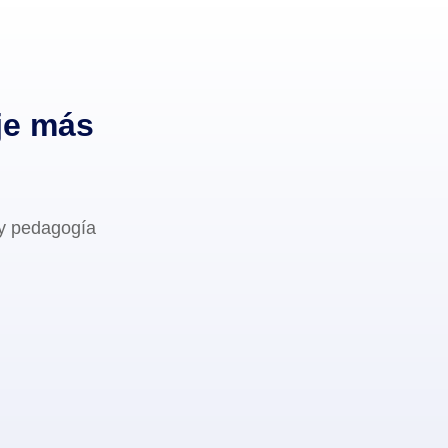
je más
 y pedagogía