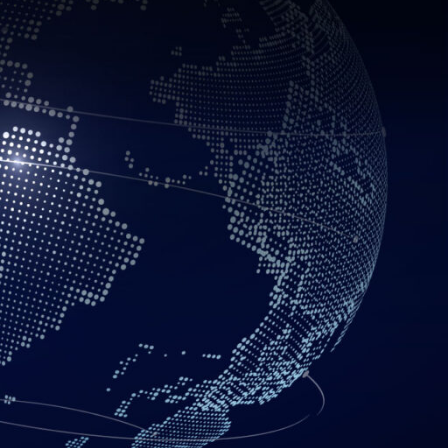
CATEGORÍAS
Aplicativos Web
Chamilo
Correo Empresarial
E-commerce
E-learning
Hosting y Servidores
Moodle
Sitios Web
Últimos Artículos
Wordpress
POST RECIENTES