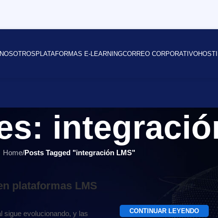
NOSOTROS
PLATAFORMAS E-LEARNING
CORREO CORPORATIVO
HOSTI
es: integraci
Home
/
Posts Tagged "integración LMS"
en plataformas LMS
CONTINUAR LEYENDO
al sigue evolucionando, y las