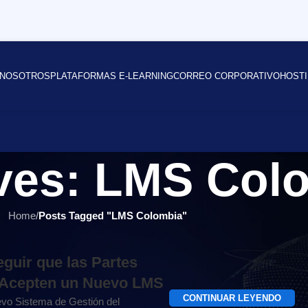
NOSOTROS
PLATAFORMAS E-LEARNING
CORREO CORPORATIVO
HOSTI
ves: LMS Col
Home
/
Posts Tagged "LMS Colombia"
uir que las Partes
 Acepten un Nuevo LMS
CONTINUAR LEYENDO
vo Sistema de Gestión del