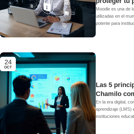
proteger tu 
Moodle es una de l
utilizadas en el mun
potente para instituc
24
OCT
Las 5 princip
Chamilo co
En la era digital, c
aprendizaje (LMS) e
instituciones educat