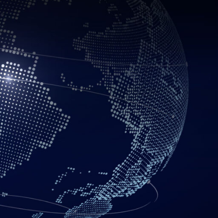
CATEGORÍAS
Aplicativos Web
Chamilo
Correo Empresarial
E-commerce
E-learning
Hosting y Servidores
Moodle
Sitios Web
Últimos Artículos
Wordpress
POST RECIENTES