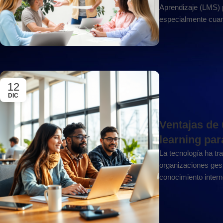
Aprendizaje (LMS) 
especialmente cuand
12
DIC
Ventajas de
learning par
La tecnología ha t
organizaciones gest
conocimiento interno