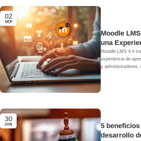
02
SEP
Moodle LMS 
una Experie
Moodle LMS 4.4 tra
experiencia de apr
y administradores, 
30
5 beneficios 
JUN
desarrollo 