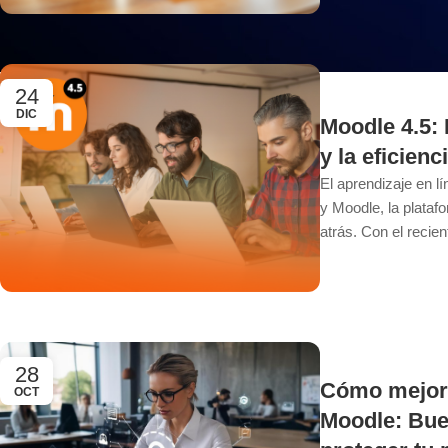
24
DIC
Moodle 4.5: 
y la eficienc
El aprendizaje en l
y Moodle, la plata
atrás. Con el recient
28
Cómo mejora
OCT
Moodle: Bue