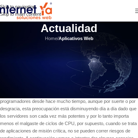
Skip to navigation
Skip to main content
Actualidad
Home
/
Aplicativos Web
APLICATIVOS WEB
,
HOSTING Y SERVIDORES
,
ÚLTIMOS ARTÍCULOS
Desarrollo de aplicaciones PHP:
Cómo mejorar el rendimiento
INTERNET YA Soluciones Web
el 16 agosto, 2016
La optimización de código es algo que ha preocupado a los
programadores desde hace mucho tiempo, aunque por suerte o por
desgracia, esta preocupación está disminuyendo día a día dado que
los servidores son cada vez más potentes y por lo tanto importa
menos el malgaste de ciclos de CPU, por supuesto, cuando se trata
de aplicaciones de misión crítica, no se pueden correr riesgos de