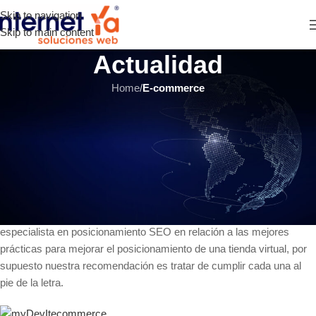
Skip to navigation
Skip to main content
Actualidad
Home
/
E-commerce
E-COMMERCE
,
ÚLTIMOS ARTÍCULOS
SEO para Ecommerce: 11 trucos
para mejorarlo
INTERNET YA Soluciones Web
el 15 septiembre, 2016
A continuación encuentra las sugerencias de un reconocido
especialista en posicionamiento SEO en relación a las mejores
prácticas para mejorar el posicionamiento de una tienda virtual, por
supuesto nuestra recomendación es tratar de cumplir cada una al
pie de la letra.