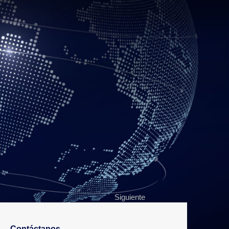
eda ser administrado de forma remota, pero
acceso a Internet.
para esto simplemente será necesario que se
Siguiente
ss: Cómo corregir el error “HTTP Error”
Contáctanos