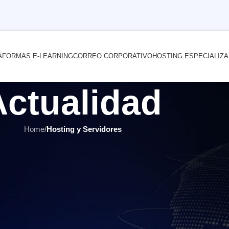
AFORMAS E-LEARNING
CORREO CORPORATIVO
HOSTING ESPECIALIZ
Actualidad
Home
/
Hosting y Servidores
HOSTING Y SERVIDORES
,
ÚLTIMOS ARTÍCULOS
aciones por RDP en Windows Ser
por
INTERNET YA Soluciones Web
el 25 enero, 2017
) es una tecnología que permite a un usuario trabajar en un com
a tecnología de escritorio remoto permite la centralización de a
ventarios, facturación, pedidos, etc). De esta manera, dicho ent