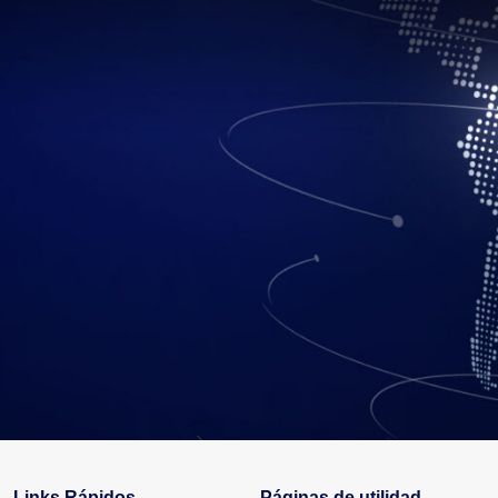
a la aplicación desde cualquier ubicación.
ye por defecto esta herramienta, permitiendo así que el servidor pu
 aplicaciones puedan acceder desde diversas ubicaciones que tengan 
edidos o facturación desde cualquier equipo con acceso a Internet, 
vo.
es Windows 2012 R2 con RDP
Hosting para WordPre
Links Rápidos
Páginas de utilidad