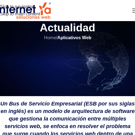
Skip to navigation
Skip to main content
Actualidad
Home
/
Aplicativos Web
APLICATIVOS WEB
,
ÚLTIMOS ARTÍCULOS
¿Qué es y para que sirve un Bus
de Integración de Servicios –
ESB?
INTERNET YA Soluciones Web
el 23 mayo, 2017
Un Bus de Servicio Empresarial (ESB por sus siglas
en inglés) es un modelo de arquitectura de software
que gestiona la comunicación entre múltiples
servicios web, se enfoca en resolver el problema
que surge cuando los servicios web dentro de una