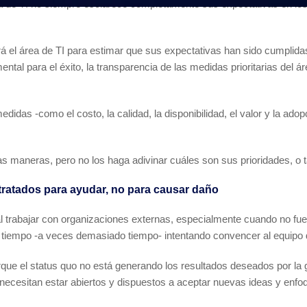
rea de TI no siempre esclarece completamente sus expectativas en lo
rá el área de TI para estimar que sus expectativas han sido cumplida
tal para el éxito, la transparencia de las medidas prioritarias del á
as -como el costo, la calidad, la disponibilidad, el valor y la adop
s maneras, pero no los haga adivinar cuáles son sus prioridades, o
tratados para ayudar, no para causar daño
l trabajar con organizaciones externas, especialmente cuando no fue
o tiempo -a veces demasiado tiempo- intentando convencer al equipo 
que el status quo no está generando los resultados deseados por la 
 necesitan estar abiertos y dispuestos a aceptar nuevas ideas y enfo