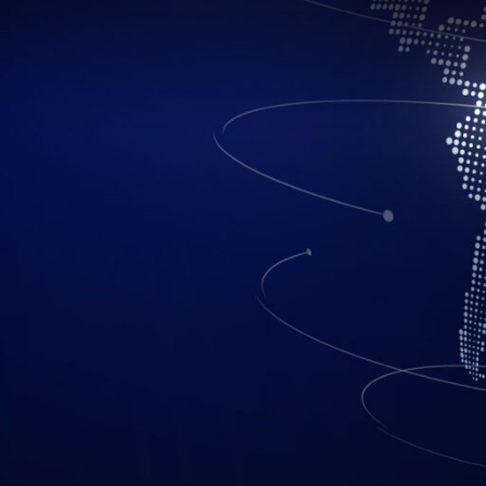
 la relación con el proveedor.
ar con áreas de TI que tienen varias “subareas” independientes, así q
bería ser alguien capaz de tener a su alcance a varias áreas dentro 
 comunicarse
e el área de TI de la empresa y el proveedor de servicios. Desde el 
as clave que estos usan.
senciales para el flujo de trabajo del área de TI de la empresa.