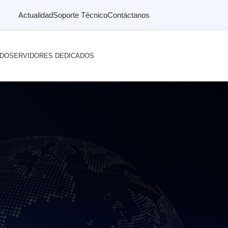
Actualidad
Soporte Técnico
Contáctanos
ADO
SERVIDORES DEDICADOS
cios Web? Parte 2
servicios Web.