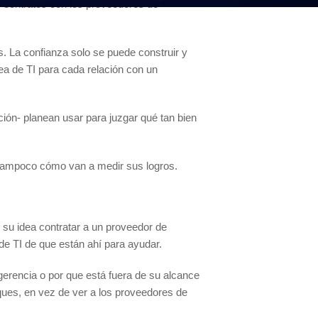
s contratos con los proveedores de
s. La confianza solo se puede construir y
rea de TI para cada relación con un
ción- planean usar para juzgar qué tan bien
 tampoco cómo van a medir sus logros.
 su idea contratar a un proveedor de
de TI de que están ahí para ayudar.
gerencia o por que está fuera de su alcance
ques, en vez de ver a los proveedores de