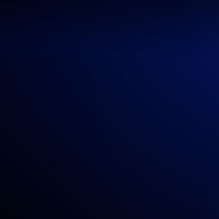
6. Asigne un gerente de proyectos responsable de mantener
Los proveedores de servicios podrían tener dificultad para interactu
alguien que actué como único punto de contacto.
Quien sea que represente al equipo del área de TI de la empresa, de
relevantes se involucren y participen activamente.
7. Asegúrese de que su proveedor entienda cómo le gusta
La comunicación puede ser un gran obstáculo para las relaciones entr
saber cómo le gusta comunicarse al cliente, incluyendo a los sistem
Asegúrese de estipular en su contrato los sistemas de comunicación e
8. Sean lo más claros posible respecto a sus expectativas