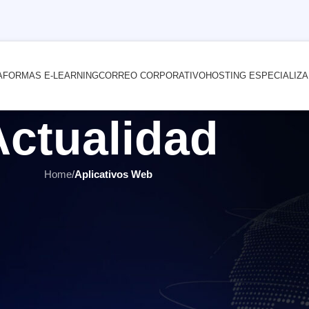
AFORMAS E-LEARNING
CORREO CORPORATIVO
HOSTING ESPECIALIZ
Actualidad
Home
/
Aplicativos Web
LICATIVOS WEB
,
E-LEARNING
,
ÚLTIMOS ARTÍCULOS
 contratar un proveedor de servi
por
INTERNET YA Soluciones Web
el 20 junio, 2017
nales a tener en cuenta al contratar proveedores de 
a aquí la primera parte del artículo
.