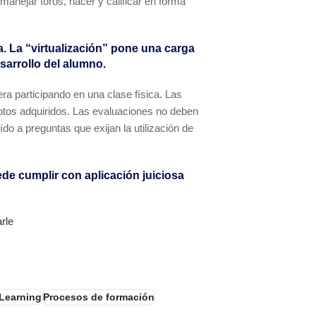
 manejar foros, hacer y calificar en forma
a. La “virtualización” pone una carga
sarrollo del alumno.
ra participando en una clase física. Las
eptos adquiridos. Las evaluaciones no deben
do a preguntas que exijan la utilización de
ede cumplir con aplicación juiciosa
rle
eLearning
Procesos de formación