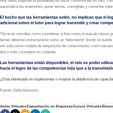
Hoy todas soportan la posibilidad de hacer conferencias en vivo, conf
automática los exámenes, poner tareas, corregirlas y comentar sobre
El hecho que las herramientas estén, no implican que el log
adicional sobre el tutor para lograr transmitir y crear co
Técnicas sencillas como considerar el foro como el aula de clases po
tareas deberían estructurarse como un “laboratorio” donde se pueda m
ser solo como medida de adquisición de conocimiento, como tomando la
dos o más conceptos en conjunto.
Las herramientas están disponibles, el reto es poder utiliz
hacia el logro de las competencias más que a la transmisi
¿Está interesado en implementar o mejorar la plataforma de capaci
Fuente: Delta Asesores.
Aulas Virtuales
Capacitación en Empresas
Cursos Virtuales
Elear