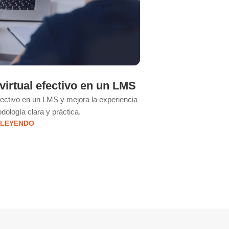
irtual efectivo en un LMS
Estrategia
fectivo en un LMS y mejora la experiencia
Moodle es una platafo
dología clara y práctica.
educat
 LEYENDO