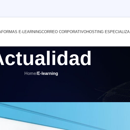
AFORMAS E-LEARNING
CORREO CORPORATIVO
HOSTING ESPECIALIZ
Actualidad
Home
/
E-learning
E-LEARNING
,
ÚLTIMOS ARTÍCULOS
ión virtual: Más allá de los reto
por
INTERNET YA Soluciones Web
el 11 mayo, 2020