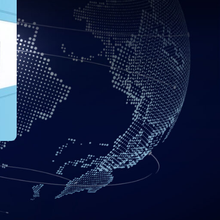
e negocios, industria y
ayudándole a pasar de un
ante colegios o universidades, sino también