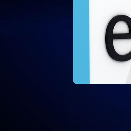
Las tecnologías de información y com
en general el transcurrir diario. La 
ambien
El propósito principal de la educación es crear competencias en el a