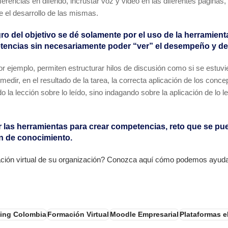
erencias en diferido, incrustar voz y video en las diferentes páginas,
 el desarrollo de las mismas.
ro del objetivo se dé solamente por el uso de la herramient
mpetencias sin necesariamente poder “ver” el desempeño y de
r ejemplo, permiten estructurar hilos de discusión como si se estuvie
edir, en el resultado de la tarea, la correcta aplicación de los conc
 lección sobre lo leído, sino indagando sobre la aplicación de lo leí
ar las herramientas para crear competencias, reto que se pu
ón de conocimiento.
tación virtual de su organización? Conozca aquí cómo podemos ayuda
ning Colombia
Formación Virtual
Moodle Empresarial
Plataformas 