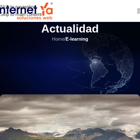
Skip to navigation
Skip to main content
Actualidad
Home
/
E-learning
E-LEARNING
,
ÚLTIMOS ARTÍCULOS
¿Qué rumbo tomarán grandes
empresas en procesos de
capacitación virtual?
INTERNET YA Soluciones Web
el 9 noviembre, 2020