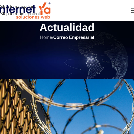
Skip to navigation
Skip to main content
Actualidad
Home
/
Correo Empresarial
CORREO EMPRESARIAL
,
ÚLTIMOS ARTÍCULOS
Conozca cómo manejar de forma
segura el correo empresarial.
INTERNET YA Soluciones Web
el 10 abril, 2021