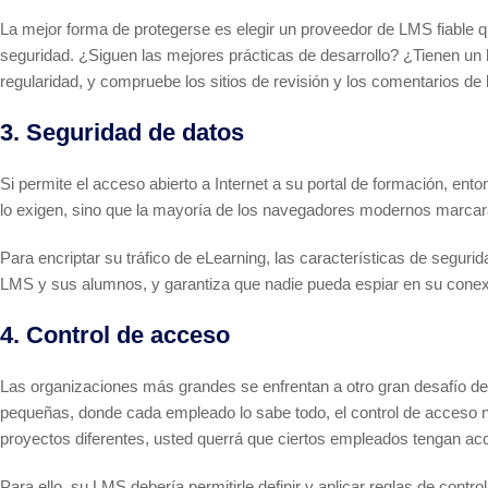
La mejor forma de protegerse es elegir un proveedor de LMS fiable q
seguridad. ¿Siguen las mejores prácticas de desarrollo? ¿Tienen un 
regularidad, y compruebe los sitios de revisión y los comentarios de 
3. Seguridad de datos
Si permite el acceso abierto a Internet a su portal de formación, en
lo exigen, sino que la mayoría de los navegadores modernos marcarán
Para encriptar su tráfico de eLearning, las características de segur
LMS y sus alumnos, y garantiza que nadie pueda espiar en su conex
4. Control de acceso
Las organizaciones más grandes se enfrentan a otro gran desafío de 
pequeñas, donde cada empleado lo sabe todo, el control de acceso
proyectos diferentes, usted querrá que ciertos empleados tengan acc
Para ello, su LMS debería permitirle definir y aplicar reglas de contr