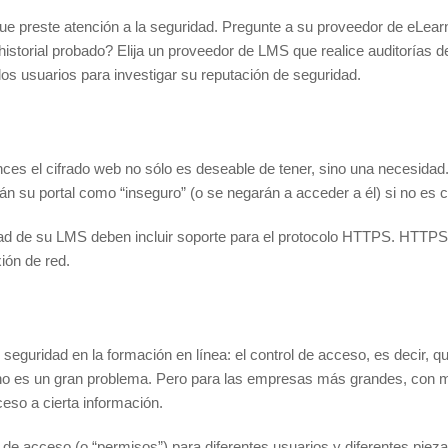
ue preste atención a la seguridad. Pregunte a su proveedor de eLear
historial probado? Elija un proveedor de LMS que realice auditorías 
los usuarios para investigar su reputación de seguridad.
tonces el cifrado web no sólo es deseable de tener, sino una necesid
 su portal como “inseguro” (o se negarán a acceder a él) si no es co
idad de su LMS deben incluir soporte para el protocolo HTTPS. HTTPS 
ión de red.
seguridad en la formación en línea: el control de acceso, es decir,
 no es un gran problema. Pero para las empresas más grandes, con 
eso a cierta información.
ol de acceso (o “permisos”) para diferentes usuarios y diferentes piez