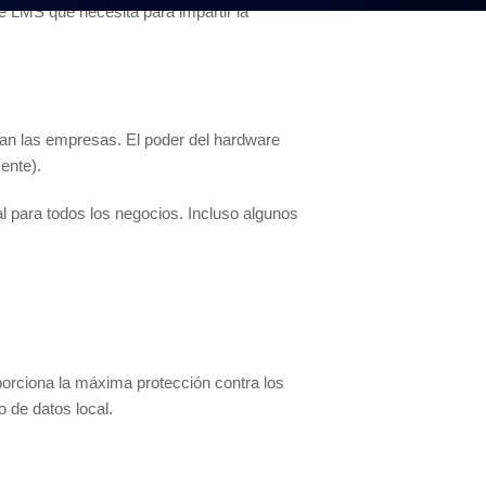
e LMS que necesita para impartir la
tan las empresas. El poder del hardware
ente).
 para todos los negocios. Incluso algunos
porciona la máxima protección contra los
 de datos local.