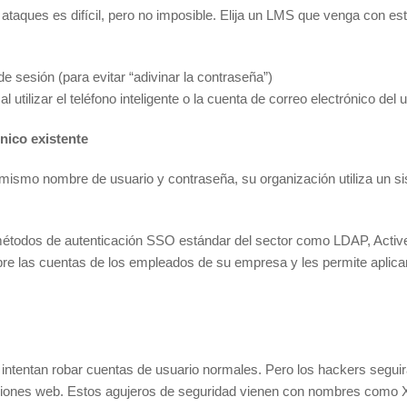
 ataques es difícil, pero no imposible. Elija un LMS que venga con es
de sesión (para evitar “adivinar la contraseña”)
l utilizar el teléfono inteligente o la cuenta de correo electrónico de
nico existente
l mismo nombre de usuario y contraseña, su organización utiliza un s
 métodos de autenticación SSO estándar del sector como LDAP, Acti
re las cuentas de los empleados de su empresa y les permite aplicar 
 intentan robar cuentas de usuario normales. Pero los hackers seguir
ciones web. Estos agujeros de seguridad vienen con nombres como X