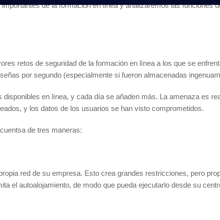
 importantes de la formación en línea y analizaremos las funciones d
ores retos de seguridad de la formación en línea a los que se enfren
raseñas por segundo (especialmente si fueron almacenadas ingenuam
 disponibles en línea, y cada día se añaden más. La amenaza es real
teados, y los datos de los usuarios se han visto comprometidos.
e cuentsa de tres maneras:
 propia red de su empresa. Esto crea grandes restricciones, pero pro
ita el autoalojamiento, de modo que pueda ejecutarlo desde su centro