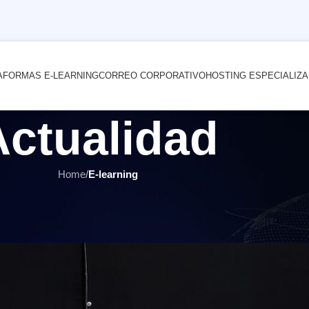
AFORMAS E-LEARNING
CORREO CORPORATIVO
HOSTING ESPECIALIZ
Actualidad
Home
/
E-learning
E-LEARNING
,
ÚLTIMOS ARTÍCULOS
ar seguridad en su aula virtual
por
INTERNET YA Soluciones Web
el 23 mayo, 2021