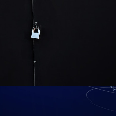
r seguridad de su aula virtual como pa
externos.