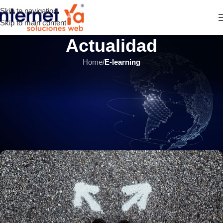
Skip to navigation
Skip to main content
Actualidad
Home
/
E-learning
E-LEARNING
,
ÚLTIMOS ARTÍCULOS
Cómo elegir el modelo de
precios adecuado para su aula
virtual
INTERNET YA Soluciones Web
el 27 julio, 2021