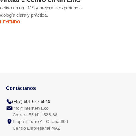
Estrategia
fectivo en un LMS y mejora la experiencia
Moodle es una platafo
dología clara y práctica.
educat
 LEYENDO
Contáctanos
(+57) 601 647 6849
Info@internetya.co
Carrera 55 N° 152B-68
Etapa 3 Torre A - Oficina 808
Centro Empresarial MAZ