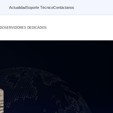
Actualidad
Soporte Técnico
Contáctanos
ADO
SERVIDORES DEDICADOS
RHH debería conocer