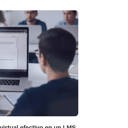
30
JUN
irtual efectivo en un LMS