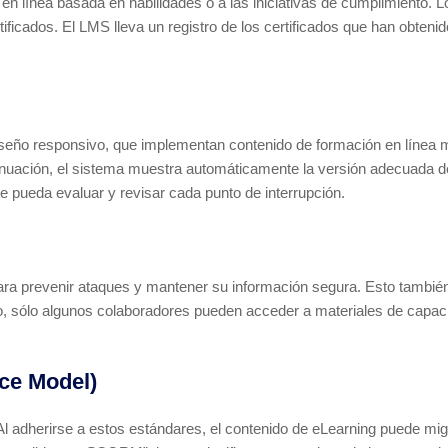
 en línea basada en habilidades o a las iniciativas de cumplimiento.
ficados. El LMS lleva un registro de los certificados que han obteni
seño responsivo, que implementan contenido de formación en línea mu
ntinuación, el sistema muestra automáticamente la versión adecuada d
e pueda evaluar y revisar cada punto de interrupción.
a prevenir ataques y mantener su información segura. Esto también 
lo, sólo algunos colaboradores pueden acceder a materiales de capaci
ce Model)
Al adherirse a estos estándares, el contenido de eLearning puede mi