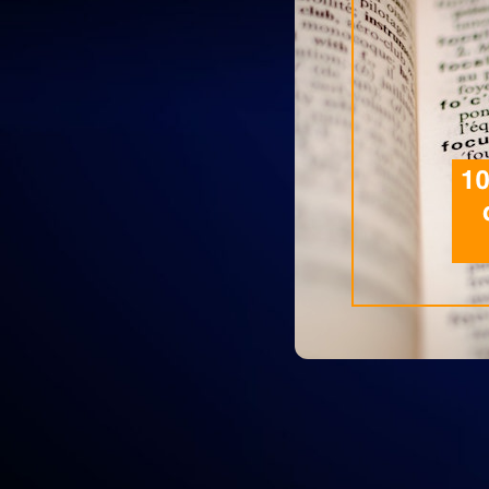
Hay muchos acrónimos, frases y tér
hecho, la terminología puede ser in
momento de comprar su primer Sistema