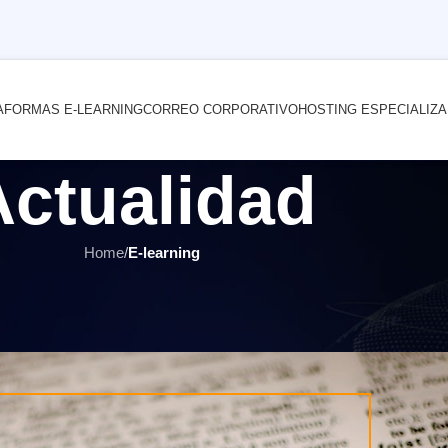
AFORMAS E-LEARNING
CORREO CORPORATIVO
HOSTING ESPECIALIZ
Actualidad
Home
/
E-learning
E-LEARNING
,
ÚLTIMOS ARTÍCULOS
irtual que como profesional de R
r
INTERNET YA Soluciones Web
el 4 noviembre, 2021