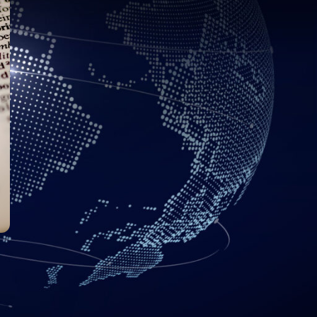
acitación virtual. De
cialmente cuando es el
nfrenta a una miríada de