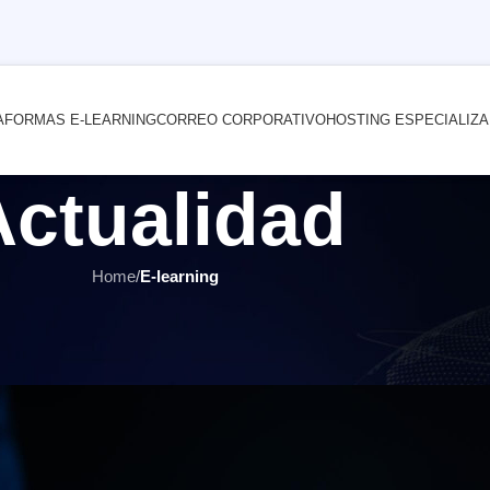
AFORMAS E-LEARNING
CORREO CORPORATIVO
HOSTING ESPECIALIZ
Actualidad
Home
/
E-learning
E-LEARNING
,
HOSTING Y SERVIDORES
r ya no es suficiente para tu plat
 por
INTERNET YA Soluciones Web
el 5 junio, 2025