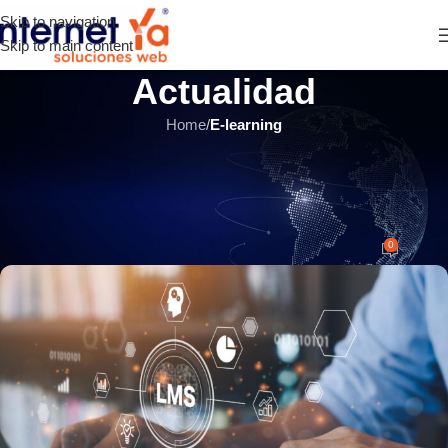
Skip to navigation
Skip to main content
Actualidad
Home
/
E-learning
E-LEARNING
Tendencias en plataformas LMS
para 2025
0
INTERNET YA Soluciones Web
el 18 junio, 2025