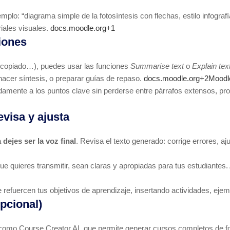
mplo: “diagrama simple de la fotosíntesis con flechas, estilo infogra
ales visuales.
docs.moodle.org+1
iones
DF copiado…), puedes usar las funciones
Summarise text
o
Explain tex
 hacer síntesis, o preparar guías de repaso.
docs.moodle.org+2Mood
idamente a los puntos clave sin perderse entre párrafos extensos, 
evisa y ajusta
a dejes ser la voz final
. Revisa el texto generado: corrige errores, aj
 quieres transmitir, sean claras y apropiadas para tus estudiantes. 
 refuercen tus objetivos de aprendizaje, insertando actividades, ejem
pcional)
como Course Creator AI, que permite generar cursos completos de f