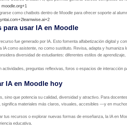
.
moodle.org+1
grarse como chatbots dentro de Moodle para ofrecer soporte al alumn
yntai.com+2learnwise.ai+2
 para usar IA en Moodle
ecurso fue generado por IA. Esto fomenta alfabetización digital y con
 la IA como asistente, no como sustituto. Revisa, adapta y humaniza l
onsidera diversidad de estudiantes: diferentes estilos de aprendizaje
actividades, preguntas reflexivas, foros o espacios de interacción p
ar IA en Moodle hoy
s, sino que potencia su calidad, diversidad y atractivo. Para docent
, significa materiales más claros, visuales, accesibles —y en mucho
ovar tus recursos o explorar nuevas formas de enseñanza, la IA en M
riencia educativa.