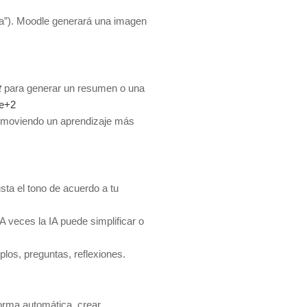
fía”). Moodle generará una imagen
t
para generar un resumen o una
le+2
promoviendo un aprendizaje más
usta el tono de acuerdo a tu
A veces la IA puede simplificar o
plos, preguntas, reflexiones.
orma automática, crear