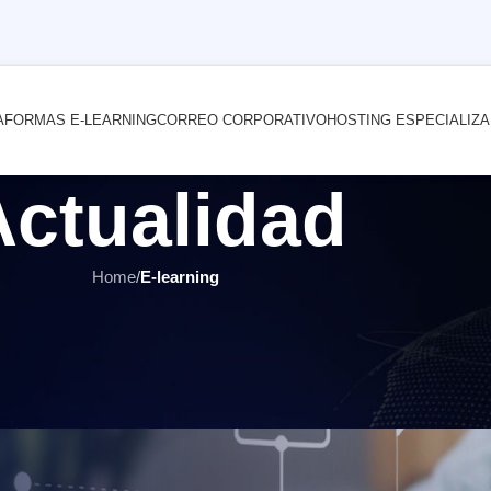
AFORMAS E-LEARNING
CORREO CORPORATIVO
HOSTING ESPECIALIZ
Actualidad
Home
/
E-learning
E-LEARNING
,
MOODLE
,
ÚLTIMOS ARTÍCULOS
cial en Moodle: guía paso a paso 
 más rápidos y de mayor calidad
r
INTERNET YA Soluciones Web
el 15 diciembre, 2025