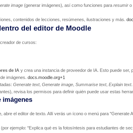
erate image
(generar imágenes), así como funciones para
resumir
o
ciones, contenidos de lecciones, resúmenes, ilustraciones y más.
do
entro del editor de Moodle
 creador de cursos:
ores de IA
y crea una instancia de proveedor de IA. Esto puede ser, p
 de imágenes.
docs.moodle.org+1
itadas:
Generate text
,
Generate image
,
Summarise text
,
Explain text
.
antes), revisa los permisos para definir quién puede usar estas herra
 e imágenes
, abre el editor de texto. Allí verás un ícono o menú para “Generate A
(por ejemplo: “Explica qué es la fotosíntesis para estudiantes de sec