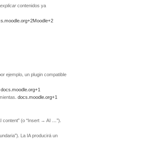
explicar
contenidos ya
cs.moodle.org+2Moodle+2
or ejemplo, un plugin compatible
docs.moodle.org+1
mientas.
docs.moodle.org+1
I content” (o “Insert → AI …”).
undaria”). La IA producirá un