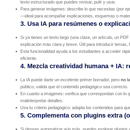
texto estructurado que puedes revisar, pulir y usar.
Para generar imágenes: describe lo que necesitas (por eje
—ideal para acompañar explicaciones, esquemas o materi
3. Usa IA para resúmenes o explicac
Si ya tienes un texto largo (una clase, un artículo, un P
explicación más clara y breve. Útil para introducir temas,
Esta funcionalidad ayuda a los estudiantes a acceder ráp
eficiente.
4. Mezcla creatividad humana + IA: r
La IA puede darte un excelente primer borrador, pero
no l
público, valida que el contenido pedagógico sea correcto.
En cuanto a imágenes: verifica que correspondan con lo que
malinterpretar detalles.
Usa tu criterio pedagógico: adapta los contenidos para que
5. Complementa con plugins extra (o
Si deseas automatizar aún más, puedes explorar plugins 