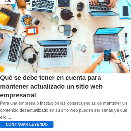
JUL
Qué se debe tener en cuenta para
mantener actualizado un sitio web
empresarial
Para una empresa o institución las consecuencias de mantener un
contenido desactualizado en su sitio web pueden ser serias ya que
ello ...
CONTINUAR LEYENDO