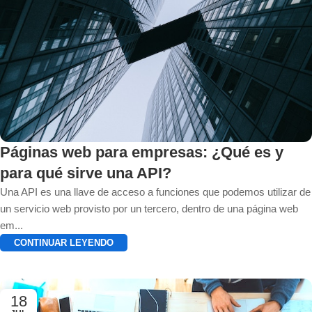
Páginas web para empresas: ¿Qué es y
para qué sirve una API?
Una API es una llave de acceso a funciones que podemos utilizar de
un servicio web provisto por un tercero, dentro de una página web
em...
CONTINUAR LEYENDO
18