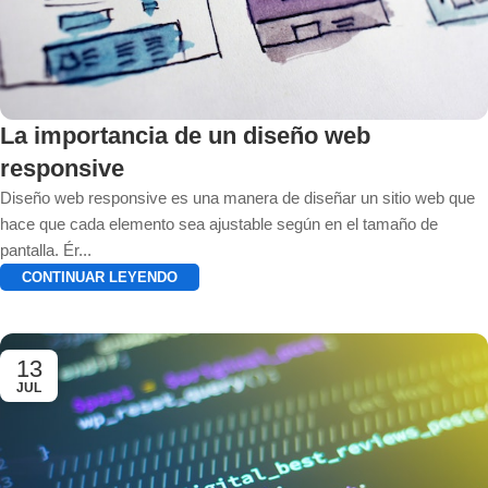
La importancia de un diseño web
responsive
Diseño web responsive es una manera de diseñar un sitio web que
hace que cada elemento sea ajustable según en el tamaño de
pantalla. Ér...
CONTINUAR LEYENDO
13
JUL