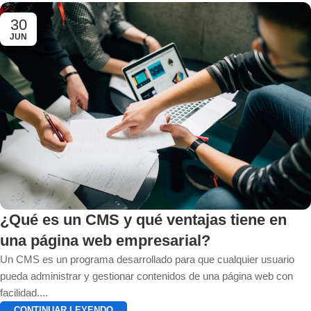
30
JUN
¿Qué es un CMS y qué ventajas tiene en
una página web empresarial?
Un CMS es un programa desarrollado para que cualquier usuario
pueda administrar y gestionar contenidos de una página web con
facilidad....
CONTINUAR LEYENDO