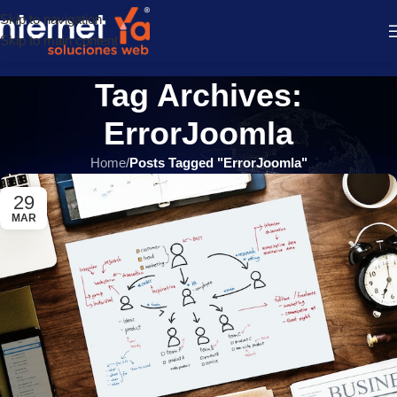
Skip to navigation
Skip to main content
Tag Archives:
ErrorJoomla
Home
/
Posts Tagged "ErrorJoomla"
29
MAR