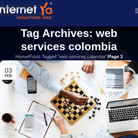
Skip to navigation
Skip to main content
Tag Archives: web
services colombia
Home
/
Posts Tagged "web services colombia"
/
Page 3
03
FEB