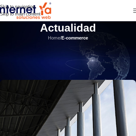
Skip to navigation
Skip to main content
Actualidad
Home
/
E-commerce
E-COMMERCE
,
ÚLTIMOS ARTÍCULOS
Los 6 pilares de la experiencia
del cliente (CX) eCommerce B2B
INTERNET YA Soluciones Web
el 27 enero, 2020