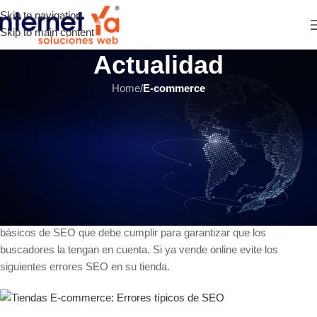
Skip to navigation
Skip to main content
Actualidad
Home
/
E-commerce
E-COMMERCE
,
HOSTING Y SERVIDORES
Tiendas E-commerce: Errores
típicos de SEO
INTERNET YA Soluciones Web
el 30 mayo, 2016
Una tienda online debe darle mucha importancia a los aspectos
básicos de SEO que debe cumplir para garantizar que los
buscadores la tengan en cuenta. Si ya vende online evite los
siguientes errores SEO en su tienda.