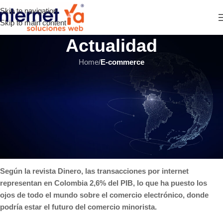
Skip to navigation
Skip to main content
Actualidad
Home
/
E-commerce
E-COMMERCE
,
HOSTING Y SERVIDORES
Comercio electrónico en
Colombia: ¿Realmente está en
su mejor momento?
INTERNET YA Soluciones Web
el 20 junio, 2016
Según la revista Dinero, las transacciones por internet
representan en Colombia 2,6% del PIB, lo que ha puesto los
ojos de todo el mundo sobre el comercio electrónico, donde
podría estar el futuro del comercio minorista.