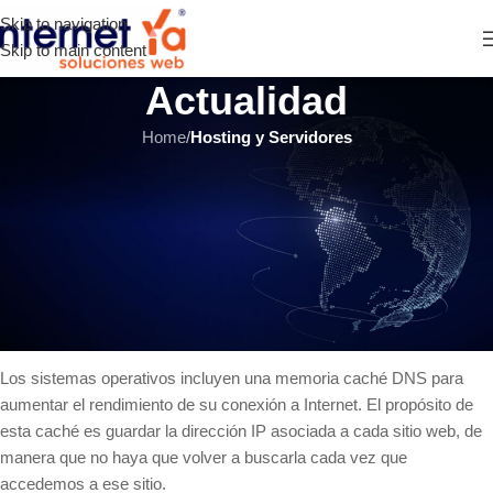
Skip to navigation
Skip to main content
Actualidad
Home
/
Hosting y Servidores
HOSTING Y SERVIDORES
¿Por qué no puedo ver mi sitio
Web después de cambiar mi
hosting?
INTERNET YA Soluciones Web
el 19 julio, 2016
Los sistemas operativos incluyen una memoria caché DNS para
aumentar el rendimiento de su conexión a Internet. El propósito de
esta caché es guardar la dirección IP asociada a cada sitio web, de
manera que no haya que volver a buscarla cada vez que
accedemos a ese sitio.