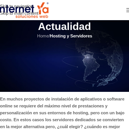
Skip to navigation
Skip to main content
Actualidad
Home
/
Hosting y Servidores
HOSTING Y SERVIDORES
Servidores dedicados para
aplicativos Web: Tipos y
Ventajas
INTERNET YA Soluciones Web
el 21 septiembre, 2016
En muchos proyectos de instalación de aplicativos o software
online se requiere del máximo nivel de prestaciones y
personalización en sus entornos de hosting, pero con un bajo
costo. En estos casos los servidores dedicados se convierten
en la mejor alternativa pero, ¿cuál elegir? ¿cuándo es mejor