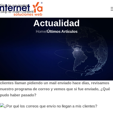
Skip to navigation
Skip to main content
Actualidad
Home
/
Últimos Artículos
ÚLTIMOS ARTÍCULOS
¿Por qué los correos que envío
no llegan a mis clientes?
INTERNET YA Soluciones Web
el 3 octubre, 2016
En ocasiones enviamos mails que nunca llegan, nuestros
clientes llaman pidiendo un mail enviado hace días, revisamos
nuestro programa de correo y vemos que si fue enviado, ¿Qué
pudo haber pasado?