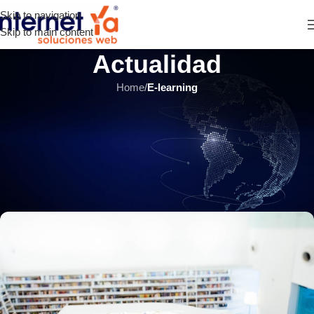
Skip to navigation
Skip to main content
Actualidad
Home
/
E-learning
E-LEARNING
,
ÚLTIMOS ARTÍCULOS
Formación virtual en empresas:
5 consejos para utilizar el
contenido descargable
INTERNET YA Soluciones Web
el 2 octubre, 2018