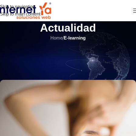
Skip to navigation
Skip to main content
Actualidad
Home
/
E-learning
E-LEARNING
,
ÚLTIMOS ARTÍCULOS
5 ideas para captar la atención
de los estudiantes en línea
INTERNET YA Soluciones Web
el 14 noviembre, 2018