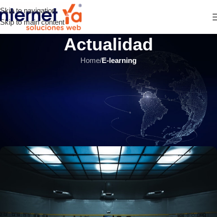
Skip to navigation
Skip to main content
Actualidad
Home
/
E-learning
E-LEARNING
,
ÚLTIMOS ARTÍCULOS
Plataforma Elearning fácil de
usar: ¿Qué significa eso en
realidad?
INTERNET YA Soluciones Web
el 4 marzo, 2019