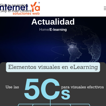
Skip to navigation
Skip to main content
Actualidad
Home
/
E-learning
E-LEARNING
,
ÚLTIMOS ARTÍCULOS
Creación de cursos virtuales
Moodle: empleando las 5Cs
INTERNET YA Soluciones Web
el 2 diciembre, 2020