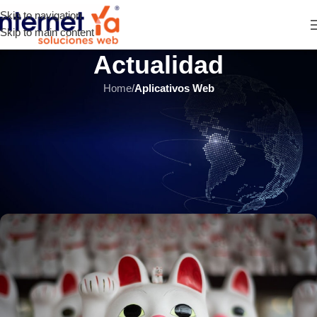
Skip to navigation
Skip to main content
Actualidad
Home
/
Aplicativos Web
APLICATIVOS WEB
,
E-COMMERCE
,
SITIOS WEB
,
ÚLTIMOS ARTÍCULOS
Plataformas eCommerce
Gratuitas: ¿Cuál es la mejor
opción?
INTERNET YA Soluciones Web
el 8 diciembre, 2020