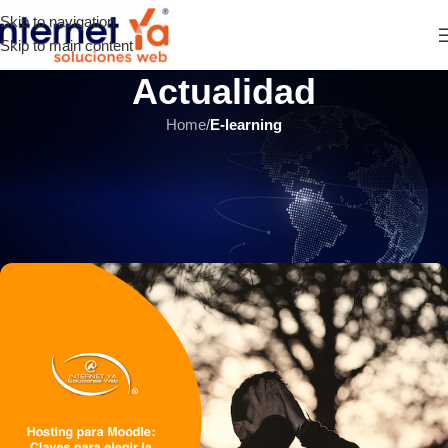
Skip to navigation
Skip to main content
Actualidad
Home
/
E-learning
E-LEARNING
,
ÚLTIMOS ARTÍCULOS
Hosting para Moodle: Claves
para elegir la mejor opción
INTERNET YA Soluciones Web
el 5 octubre, 2021