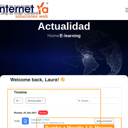
Skip to navigation
Skip to main content
Actualidad
Home
/
E-learning
E-LEARNING
,
ÚLTIMOS ARTÍCULOS
Rumbo a Moodle 4.0: Mejoras y
Nueva Navegación
INTERNET YA Soluciones Web
el 10 noviembre, 2021