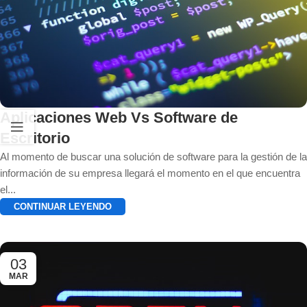
Aplicaciones Web Vs Software de
Escritorio
Al momento de buscar una solución de software para la gestión de la
información de su empresa llegará el momento en el que encuentra
el...
CONTINUAR LEYENDO
03
MAR