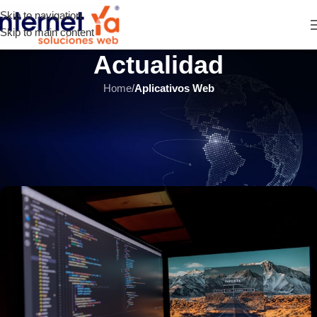
Skip to navigation
Skip to main content
Actualidad
Home
/
Aplicativos Web
APLICATIVOS WEB
,
SITIOS WEB
,
ÚLTIMOS ARTÍCULOS
Plataforma Web o software de
escritorio: ¿Cuál me conviene?
INTERNET YA Soluciones Web
el 3 marzo, 2020