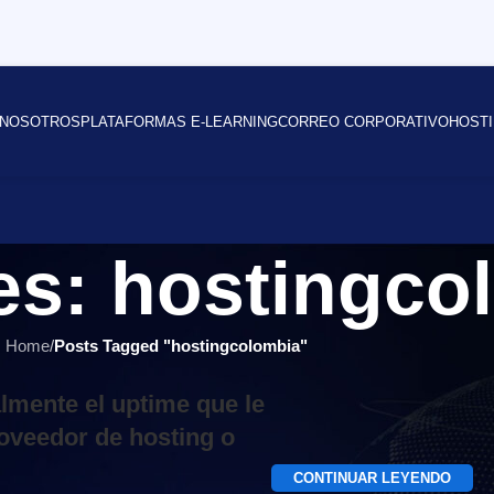
NOSOTROS
PLATAFORMAS E-LEARNING
CORREO CORPORATIVO
HOSTI
es: hostingco
Home
/
Posts Tagged "hostingcolombia"
lmente el uptime que le
oveedor de hosting o
CONTINUAR LEYENDO