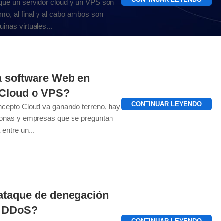
ue un servidor cloud y un VPS son
mo, al final y al cabo ambos son
nas virtuales...
a software Web en
¿Cloud o VPS?
CONTINUAR LEYENDO
ncepto Cloud va ganando terreno, hay
onas y empresas que se preguntan
 entre un...
ataque de denegación
s DDoS?
CONTINUAR LEYENDO