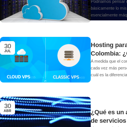
Podríamos pensar q
básicamente lo mis
esencialmente máqui
Hosting par
30
JUL
Colombia: 
A medida que el co
cada vez más pers
cuál es la diferencia
30
¿Qué es un 
ABR
de servicio