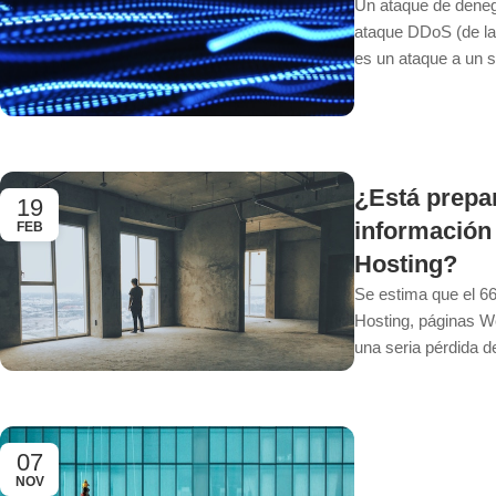
Un ataque de deneg
ataque DDoS (de las
es un ataque a un s
¿Está prepa
19
información
FEB
Hosting?
Se estima que el 66
Hosting, páginas We
una seria pérdida de
07
NOV