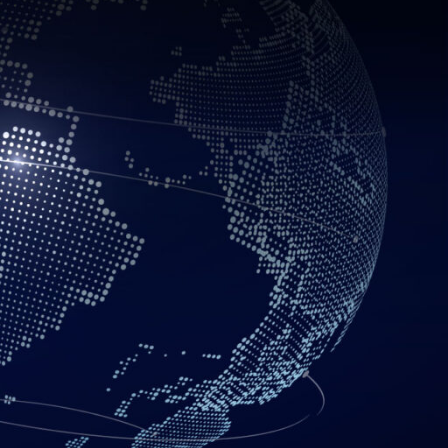
CATEGORÍAS
Aplicativos Web
Chamilo
Correo Empresarial
E-commerce
E-learning
Hosting y Servidores
Moodle
Sitios Web
Últimos Artículos
Wordpress
POST RECIENTES
¿Por qué un sitio web es
lento? 12 causas y cómo