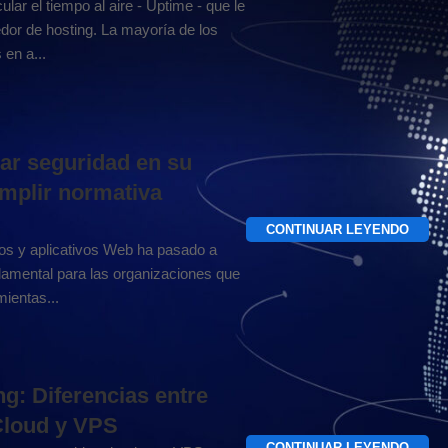
ar el tiempo al aire - Uptime - que le
dor de hosting. La mayoría de los
 en a...
r seguridad en su
umplir normativa
CONTINUAR LEYENDO
ios y aplicativos Web ha pasado a
damental para las organizaciones que
mientas...
g: Diferencias entre
Cloud y VPS
CONTINUAR LEYENDO