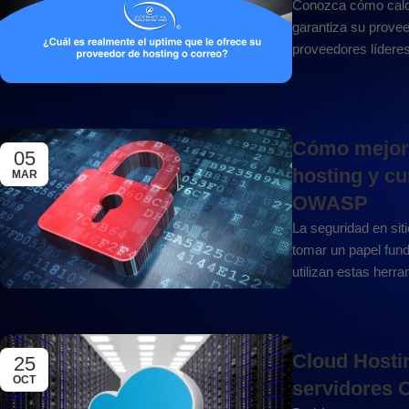
Conozca cómo calcul
garantiza su provee
proveedores líderes
Cómo mejora
05
hosting y c
MAR
OWASP
La seguridad en sit
tomar un papel fun
utilizan estas herra
Cloud Hostin
25
OCT
servidores 