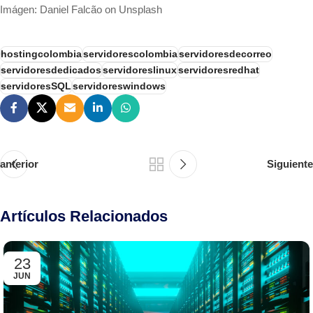
Imágen: Daniel Falcão on Unsplash
hostingcolombia
servidorescolombia
servidoresdecorreo
servidoresdedicados
servidoreslinux
servidoresredhat
servidoresSQL
servidoreswindows
anterior
Siguiente
Artículos Relacionados
23
JUN