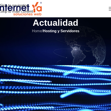
Skip to navigation
Skip to main content
Actualidad
Home
/
Hosting y Servidores
HOSTING Y SERVIDORES
,
ÚLTIMOS ARTÍCULOS
¿Qué es un ataque de
denegación de servicios DDoS?
INTERNET YA Soluciones Web
el 30 abril, 2018