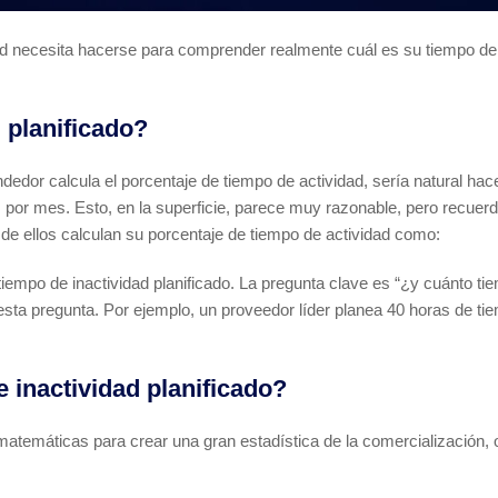
 ser “no”. Esto se explica porque muchos proveedores definen la ecu
 necesita hacerse para comprender realmente cuál es su tiempo de in
 planificado?
edor calcula el porcentaje de tiempo de actividad, sería natural hac
s por mes. Esto, en la superficie, parece muy razonable, pero recuerd
e ellos calculan su porcentaje de tiempo de actividad como:
iempo de inactividad planificado. La pregunta clave es “¿y cuánto ti
a pregunta. Por ejemplo, un proveedor líder planea 40 horas de tiem
 inactividad planificado?
temáticas para crear una gran estadística de la comercialización, 