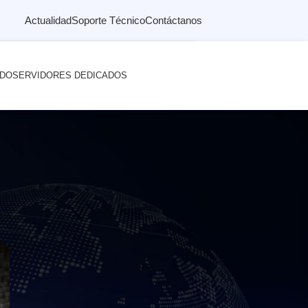
Actualidad
Soporte Técnico
Contáctanos
ADO
SERVIDORES DEDICADOS
osting o correo?