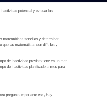
ación para obtener el resultado que desean.
actividad potencial y evaluar las
er matemáticas sencillas y determinar
e que las matemáticas son difíciles y
empo de inactividad previsto tiene en un mes
po de inactividad planificado al mes para
otra pregunta importante es: ¿Hay