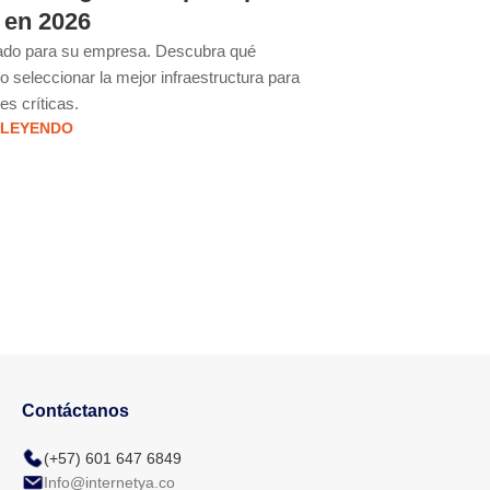
 en 2026
tradicional 
pa
cado para su empresa. Descubra qué
 seleccionar la mejor infraestructura para
Descubra cuándo es el
es críticas.
servidor dedicado. 
 LEYENDO
rend
Contáctanos
(+57) 601 647 6849
Info@internetya.co