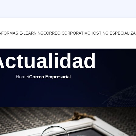
AFORMAS E-LEARNING
CORREO CORPORATIVO
HOSTING ESPECIALIZ
Actualidad
Home
/
Correo Empresarial
PRESARIAL
,
HOSTING Y SERVIDORES
,
ÚLTIMOS ARTÍCULOS
e que le ofrece su proveedor de h
 por
INTERNET YA Soluciones Web
el 20 julio, 2021