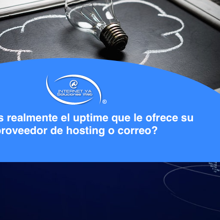
l aire – Uptime – que le garantiza su p
a respuesta similar: 0.5% del tiempo, expresado como “99.5% de upti