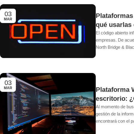
03
Plataformas 
MAR
qué usarlas
El código abierto i
empresas. De acuer
North Bridge & Blac
03
Plataforma 
MAR
escritorio:
Al momento de busc
gestión de la info
encontrará con el p