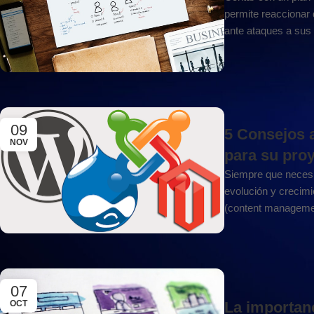
permite reaccionar 
ante ataques a sus s
09
5 Consejos 
NOV
para su pro
Siempre que necesi
evolución y creci
(content managemen
07
La importan
OCT