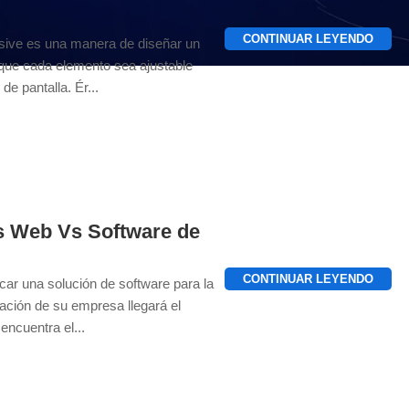
CONTINUAR LEYENDO
ive es una manera de diseñar un
 que cada elemento sea ajustable
e pantalla. Ér...
s Web Vs Software de
CONTINUAR LEYENDO
ar una solución de software para la
mación de su empresa llegará el
ncuentra el...