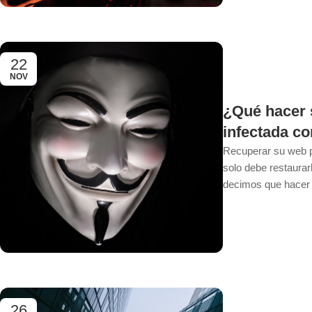
22
NOV
¿Qué hacer 
infectada co
Recuperar su web p
solo debe restaurarl
decimos que hacer s
26