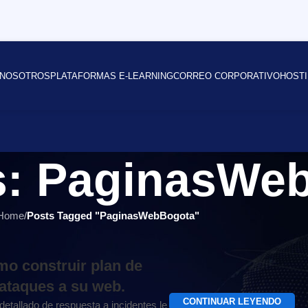
NOSOTROS
PLATAFORMAS E-LEARNING
CORREO CORPORATIVO
HOSTI
s: PaginasWe
Home
/
Posts Tagged "PaginasWebBogota"
o construir plan de
 ataques a su web.
CONTINUAR LEYENDO
detallado de respuesta a incidentes le