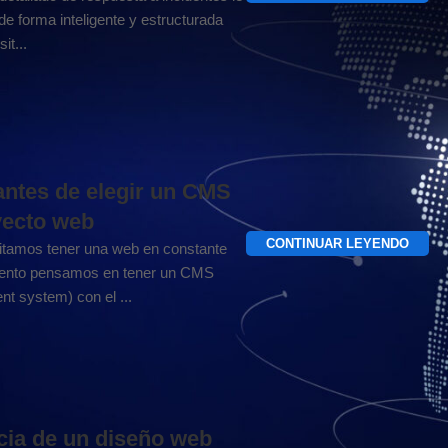
de forma inteligente y estructurada
it...
antes de elegir un CMS
yecto web
CONTINUAR LEYENDO
tamos tener una web en constante
miento pensamos en tener un CMS
t system) con el ...
cia de un diseño web