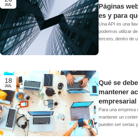
Páginas web
JUL
es y para qu
Una API es una lla
podemos utilizar de
tercero, dentro de 
18
Qué se debe
JUL
mantener act
empresarial
Para una empresa o
mantener un conten
pueden ser serias ya