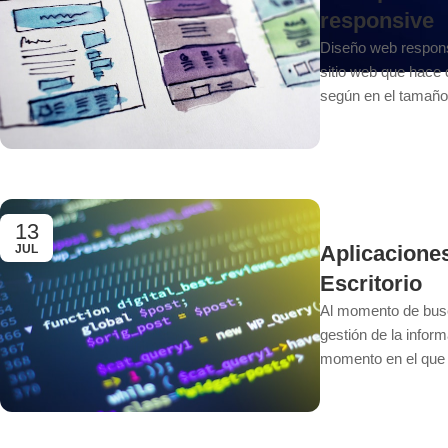
responsive
Diseño web respons
sitio web que hace
según en el tamaño d
13
Aplicacione
JUL
Escritorio
Al momento de busc
gestión de la infor
momento en el que e