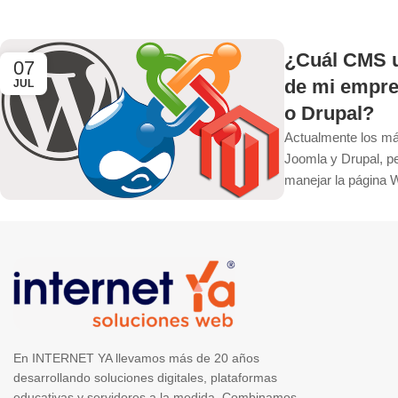
¿Cuál CMS u
07
de mi empre
JUL
o Drupal?
Actualmente los m
Joomla y Drupal, p
manejar la página 
1
2
En INTERNET YA llevamos más de 20 años
desarrollando soluciones digitales, plataformas
educativas y servidores a la medida. Combinamos