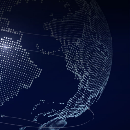
CATEGORÍAS
Aplicativos Web
Chamilo
Correo Empresarial
E-commerce
E-learning
Hosting y Servidores
Moodle
Sitios Web
Últimos Artículos
Wordpress
POST RECIENTES
¿Por qué un sitio web es
lento? 12 causas y cómo