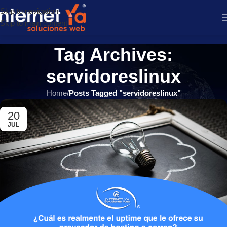
Skip to navigation
Skip to main content
Tag Archives:
servidoreslinux
Home
/
Posts Tagged "servidoreslinux"
20
JUL