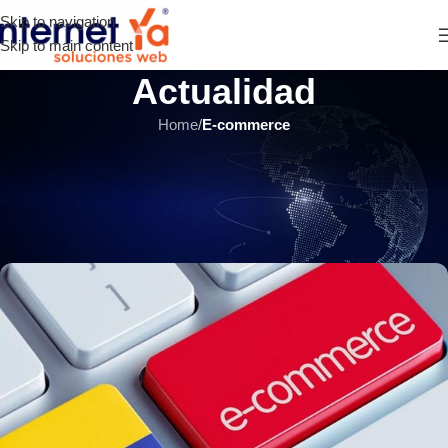
Skip to navigation
Skip to main content
Actualidad
Home
/
E-commerce
E-COMMERCE
,
ÚLTIMOS ARTÍCULOS
¿Cuánto cuesta crear una tienda
virtual en Colombia?
INTERNET YA Soluciones Web
el 12 julio, 2018