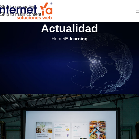
Skip to navigation
Skip to main content
Actualidad
Home
/
E-learning
E-LEARNING
,
ÚLTIMOS ARTÍCULOS
¿Cómo realizar
videoconferencias en directo en
Moodle?
INTERNET YA Soluciones Web
el 11 agosto, 2020