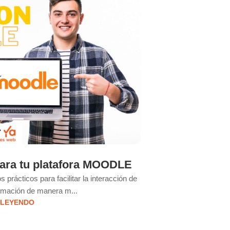
JUN
Con Moodle Workpl
experiencia
para tu platafora MOODLE
 prácticos para facilitar la interacción de
ormación de manera m...
 LEYENDO