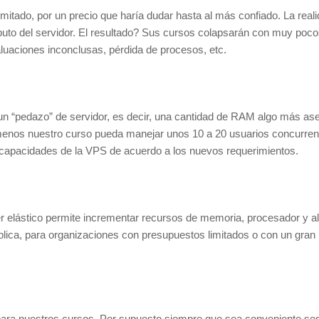
itado, por un precio que haría dudar hasta al más confiado. La reali
puto del servidor. El resultado? Sus cursos colapsarán con muy poc
aluaciones inconclusas, pérdida de procesos, etc.
r un “pedazo” de servidor, es decir, una cantidad de RAM algo más as
menos nuestro curso pueda manejar unos 10 a 20 usuarios concurren
 capacidades de la VPS de acuerdo a los nuevos requerimientos.
ser elástico permite incrementar recursos de memoria, procesador y
implica, para organizaciones con presupuestos limitados o con un gra
 para nuestros cursos. Por supuesto siempre que sea conveniente seg