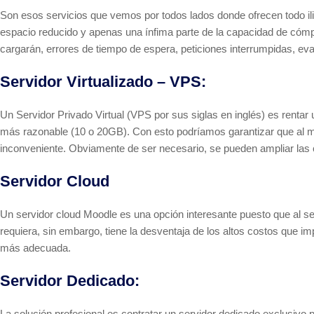
Son esos servicios que vemos por todos lados donde ofrecen todo ilim
espacio reducido y apenas una ínfima parte de la capacidad de cóm
cargarán, errores de tiempo de espera, peticiones interrumpidas, ev
Servidor Virtualizado – VPS:
Un Servidor Privado Virtual (VPS por sus siglas en inglés) es renta
más razonable (10 o 20GB). Con esto podríamos garantizar que al 
inconveniente. Obviamente de ser necesario, se pueden ampliar las
Servidor Cloud
Un servidor cloud Moodle es una opción interesante puesto que al 
requiera, sin embargo, tiene la desventaja de los altos costos que 
más adecuada.
Servidor Dedicado:
La solución profesional es contratar un servidor dedicado exclusivo