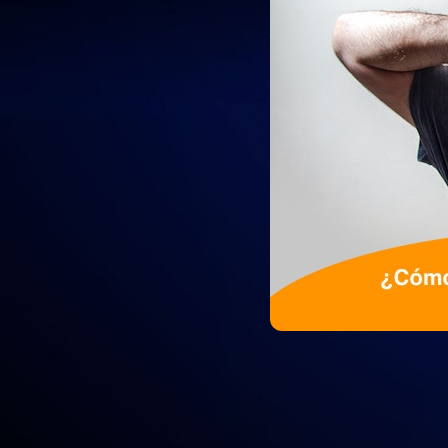
¿Qué aspectos se deben tener en c
Moodle? A 