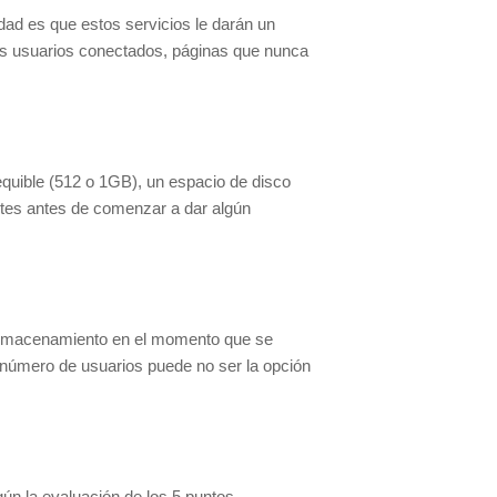
dad es que estos servicios le darán un
os usuarios conectados, páginas que nunca
equible (512 o 1GB), un espacio de disco
tes antes de comenzar a dar algún
 almacenamiento en el momento que se
n número de usuarios puede no ser la opción
ún la evaluación de los 5 puntos