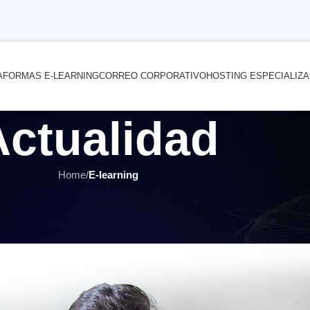
AFORMAS E-LEARNING
CORREO CORPORATIVO
HOSTING ESPECIALIZ
Actualidad
Home
/
E-learning
RNING
,
HOSTING Y SERVIDORES
,
ÚLTIMOS ARTÍCULOS
 un hosting adecuado para Moodl
 por
INTERNET YA Soluciones Web
el 1 julio, 2021