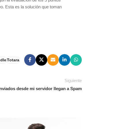
o. Esta es la solución que toman
dle
Totara
Siguiente
nviados desde mi servidor llegan a Spam
14
Crea una exper