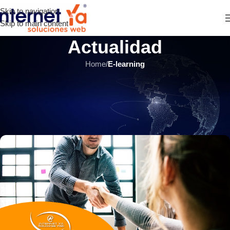
Skip to navigation
Skip to main content
Actualidad
Home
/
E-learning
E-LEARNING
,
ÚLTIMOS ARTÍCULOS
5 razones para subcontratar
desarrollo de su aula virtual
INTERNET YA Soluciones Web
el 12 septiembre, 2021