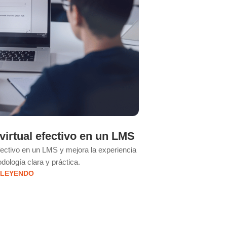
irtual efectivo en un LMS
Estrategia
fectivo en un LMS y mejora la experiencia
Moodle es una platafo
dología clara y práctica.
educat
 LEYENDO