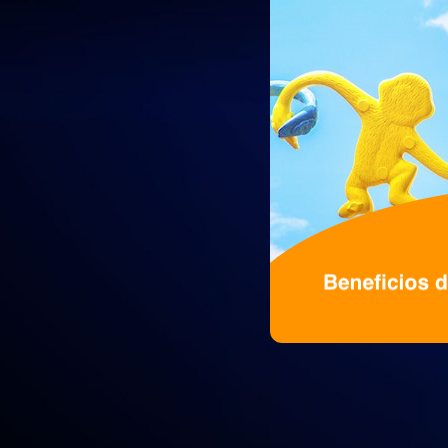
Gamificación y microaprendizaje se es
estudiantes. Cono