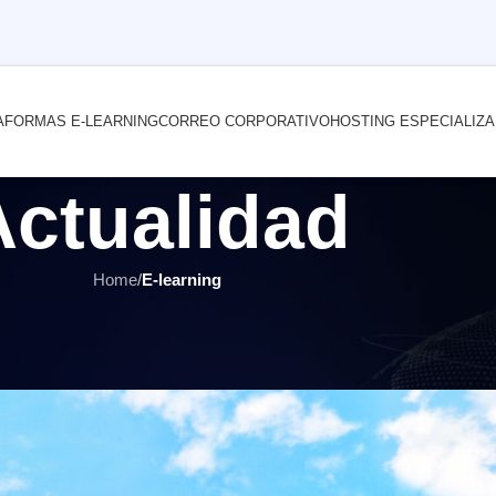
AFORMAS E-LEARNING
CORREO CORPORATIVO
HOSTING ESPECIALIZ
Actualidad
Home
/
E-learning
E-LEARNING
,
ÚLTIMOS ARTÍCULOS
ión y microaprendizaje en el apre
r
INTERNET YA Soluciones Web
el 6 septiembre, 2021