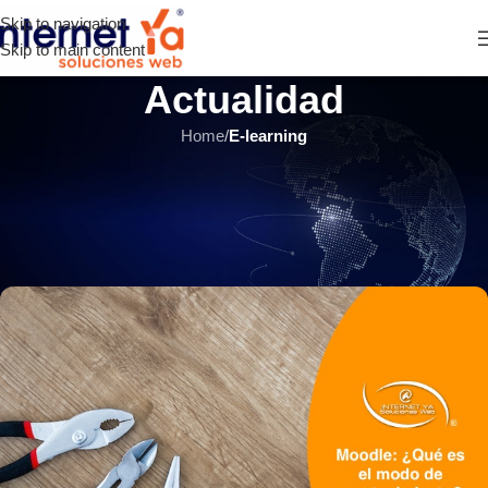
Skip to navigation
Skip to main content
Actualidad
Home
/
E-learning
E-LEARNING
,
ÚLTIMOS ARTÍCULOS
Moodle: ¿Qué es el modo de
mantenimiento?
INTERNET YA Soluciones Web
el 5 septiembre, 2021