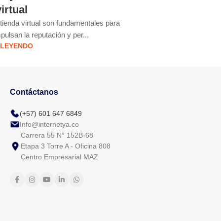
irtual
tienda virtual son fundamentales para
A continuación encuent
pulsan la reputación y per...
una t
 LEYENDO
Contáctanos
(+57) 601 647 6849
Info@internetya.co
Carrera 55 N° 152B-68
Etapa 3 Torre A - Oficina 808
Centro Empresarial MAZ