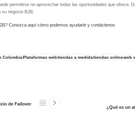
si puede permitirse no aprovechar todas las oportunidades que ofrec
 a su negocio B2B.
 B2B? Conozca aquí cómo podemos ayudarle y contáctenos
o Colombia
Plataformas web
tiendas a medida
tiendas online
web s
cio de Failover
¿Qué es un a