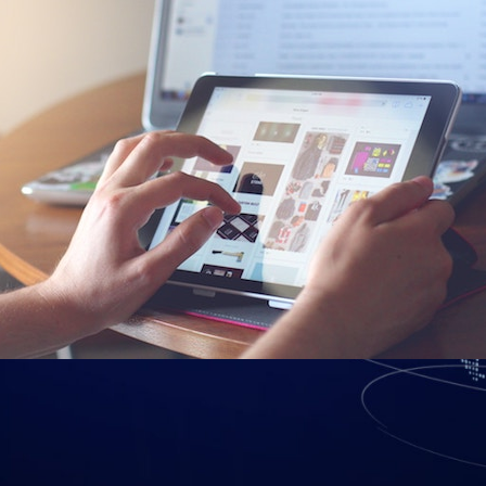
se enfrenta a algunos años turbulentos
sus expectativas evolucionan y, junto 
quiere mantenerse por delante de la co