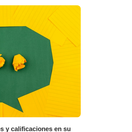
09
AGO
 y calificaciones en su
Tienda Virt