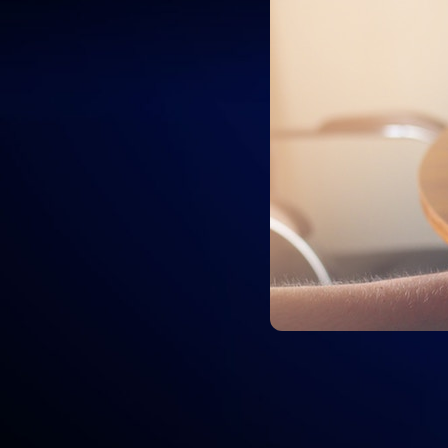
Si opera en el mercado B2B, entonces 
Su base de clientes está cambiando, 
avanzar y adaptarse si 