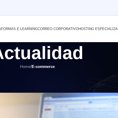
AFORMAS E-LEARNING
CORREO CORPORATIVO
HOSTING ESPECIALIZ
Actualidad
Home
/
E-commerce
E-COMMERCE
,
ÚLTIMOS ARTÍCULOS
 clientes de plataformas de vent
por
INTERNET YA Soluciones Web
el 2 mayo, 2018