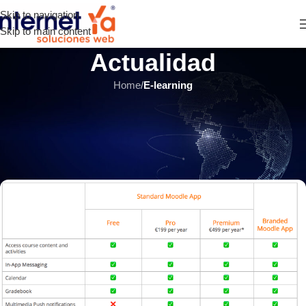
Skip to navigation
Skip to main content
Actualidad
Home
/
E-learning
E-LEARNING
,
ÚLTIMOS ARTÍCULOS
Moodle actualiza planes y tarifas
de su App para móviles
INTERNET YA Soluciones Web
el 11 marzo, 2020