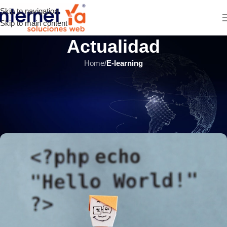
Skip to navigation
Skip to main content
Actualidad
Home
/
E-learning
E-LEARNING
,
ÚLTIMOS ARTÍCULOS
¿Qué beneficios tiene usar PHP
7 con plataformas Moodle?
INTERNET YA Soluciones Web
el 24 junio, 2020