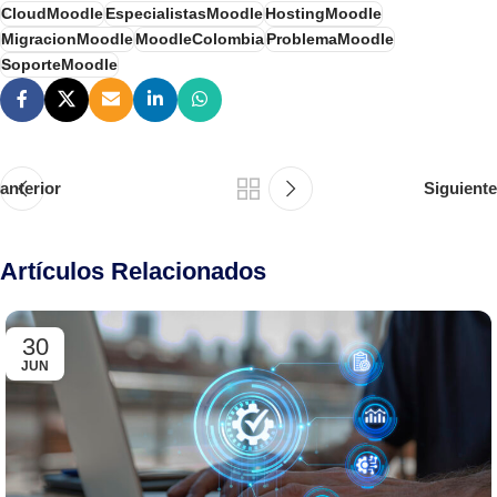
CloudMoodle
EspecialistasMoodle
HostingMoodle
MigracionMoodle
MoodleColombia
ProblemaMoodle
SoporteMoodle
anterior
Siguiente
Artículos Relacionados
30
JUN